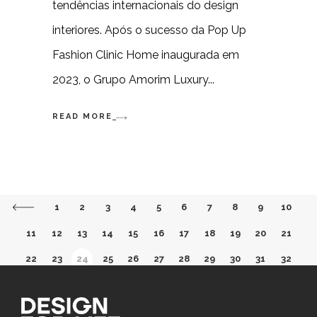
tendências internacionais do design
interiores. Após o sucesso da Pop Up
Fashion Clinic Home inaugurada em
2023, o Grupo Amorim Luxury
READ MORE
1
2
3
4
5
6
7
8
9
10
11
12
13
14
15
16
17
18
19
20
21
22
23
24
25
26
27
28
29
30
31
32
33
34
35
36
37
38
39
40
41
42
43
44
45
46
47
48
49
50