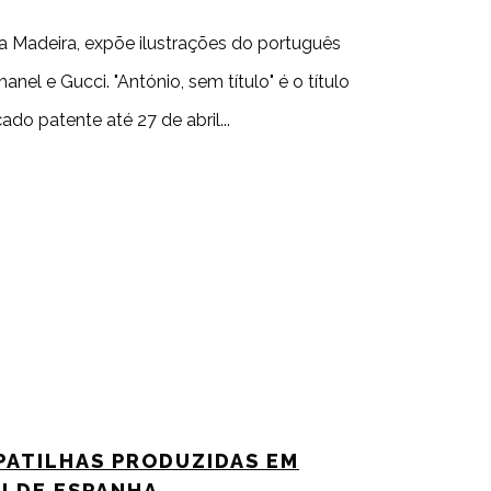
 Madeira, expõe ilustrações do português
el e Gucci. "António, sem título" é o título
do patente até 27 de abril
PATILHAS PRODUZIDAS EM
I DE ESPANHA