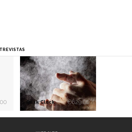
Ordenação padrão
TREVISTAS
.00
€
629.00
Desk Clock