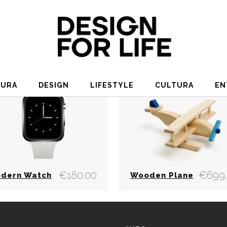
TURA
DESIGN
LIFESTYLE
CULTURA
EN
€
180.00
€
699
dern Watch
Wooden Plane