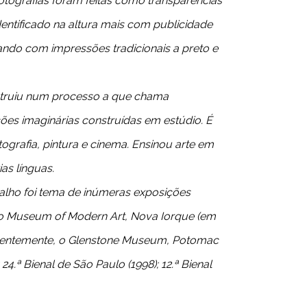
fotografias foram feitas como transparências
entificado na altura mais com publicidade
ando com impressões tradicionais a preto e
nstruiu num processo a que chama
ções imaginárias construídas em estúdio. É
ografia, pintura e cinema. Ensinou arte em
as línguas.
balho foi tema de inúmeras exposições
5; o Museum of Modern Art, Nova Iorque (em
 recentemente, o Glenstone Museum, Potomac
24.ª Bienal de São Paulo (1998); 12.ª Bienal