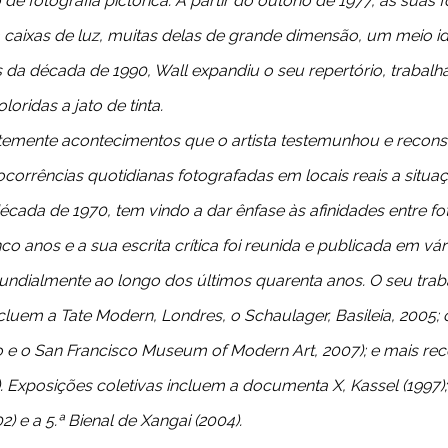
 fotografia pictórica. A partir do outono de 1977, as suas 
 caixas de luz, muitas delas de grande dimensão, um meio id
da década de 1990, Wall expandiu o seu repertório, trabalh
ridas a jato de tinta.
uentemente acontecimentos que o artista testemunhou e reco
corrências quotidianas fotografadas em locais reais a situa
cada de 1970, tem vindo a dar ênfase às afinidades entre fot
o anos e a sua escrita crítica foi reunida e publicada em vári
 mundialmente ao longo dos últimos quarenta anos. O seu tra
 incluem a Tate Modern, Londres, o Schaulager, Basileia, 200
ago e o San Francisco Museum of Modern Art, 2007); e mais
). Exposições coletivas incluem a documenta X, Kassel (1997); 
 e a 5.ª Bienal de Xangai (2004).