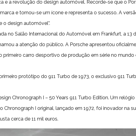
ca e a revolução do design automóvel. Recorde-se que o Po
marca e tornou-se um ícone e representa o sucesso. A versã
 e o design automóvel”.
ada no Salão Internacional do Automóvel em Frankfurt, a 13
 chamou a atenção do público. A Porsche apresentou oficialm
oi o primeiro carro desportivo de produção em série no mu
imeiro protótipo do 911 Turbo de 1973, o exclusivo 911 Tur
gn Chronograph I – 50 Years 911 Turbo Edition. Um relógio 
Chronograph I original, lançado em 1972, foi inovador na su
usta cerca de 11 mil euros.