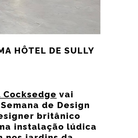
MA HÔTEL DE SULLY
l Cocksedge
vai
a Semana de Design
esigner britânico
ma instalação lúdica
m nos jardins da