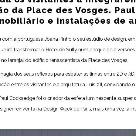
ção da Place des Vosges. Pau
obiliário e instalações de a
 com a portuguesa Joana Pinho o seu estúdio de design, em 
ue irá transformar o Hôtel de Sully num parque de diversões
 no laranjal do edifício renascentista da Place des Vosges.
agia dos seus reflexos para esbater as linhas entre 2D e 3
 entre os visitantes e a arquitetura Luís XII, convidando o 
Paul Cocksedge foi o criador da esfera luminescente suspensa
gner reinventa na Design Week de Paris, mais uma vez, a inte