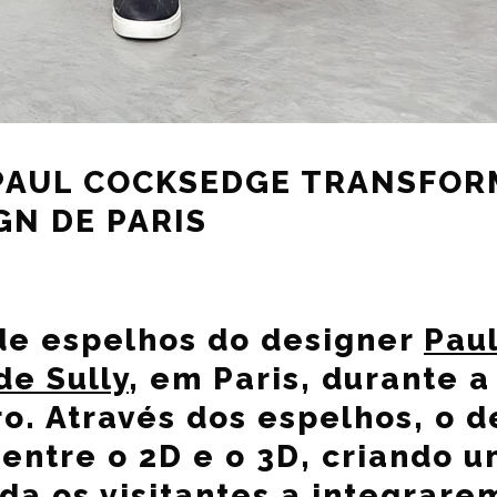
PAUL COCKSEDGE TRANSFOR
GN DE PARIS
 de espelhos do designer
Pau
de Sully
, em Paris, durante 
o. Através dos espelhos, o d
 entre o 2D e o 3D, criando u
da os visitantes a integrare