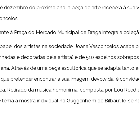
 Até dezembro do próximo ano, a peça de arte receberá à sua v
oncelos.
 frente à Praça do Mercado Municipal de Braga integra a coleç
 papel dos artistas na sociedade, Joana Vasconcelos acaba p
hadas e decoradas pela artista) e de 510 espelhos sobrepo
na. Através de uma peça escultórica que se adapta tanto ao
 que pretender encontrar a sua imagem devolvida, é convida
stica. Retirado da música homónima, composta por Lou Reed 
 tema à mostra individual no Guggenheim de Bilbau”, lê-se no