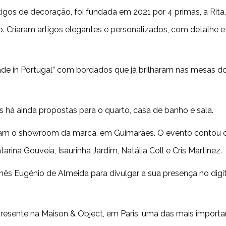
gos de decoração, foi fundada em 2021 por 4 primas, a Rita, a
. Criaram artigos elegantes e personalizados, com detalhe e
ade in Portugal” com bordados que já brilharam nas mesas
 há ainda propostas para o quarto, casa de banho e sala.
iram o showroom da marca, em Guimarães. O evento contou 
rina Gouveia, Isaurinha Jardim, Natália Coll e Cris Martinez.
 Inês Eugénio de Almeida para divulgar a sua presença no dig
esente na Maison & Object, em Paris, uma das mais importa