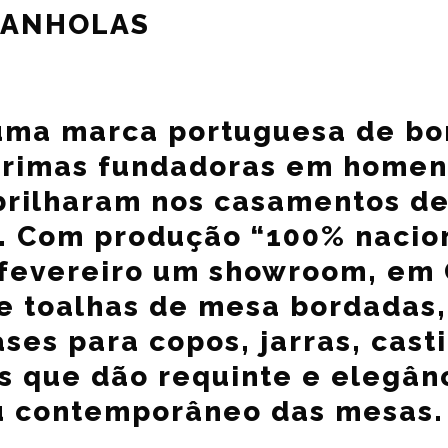
PANHOLAS
uma marca portuguesa de bo
primas fundadoras em homen
 brilharam nos casamentos d
ó. Com produção “100% nacion
 fevereiro um showroom, em
e toalhas de mesa bordadas
ses para copos, jarras, casti
 que dão requinte e elegân
ou contemporâneo das mesas.