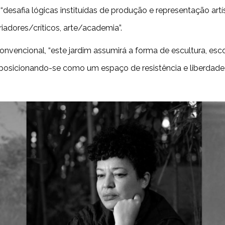
desafia lógicas instituídas de produção e representação art
riadores/críticos, arte/academia”.
vencional, “este jardim assumirá a forma de escultura, escol
 posicionando-se como um espaço de resistência e liberdade,