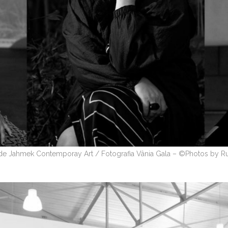
de Jahmek Contemporay Art / Fotografia Vânia Gala – ©Photos by Rui