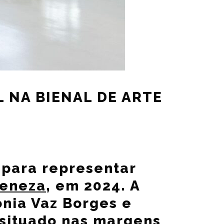
 NA BIENAL DE ARTE
 para representar
Veneza
, em 2024. A
ónia Vaz Borges e
 situado nas margens