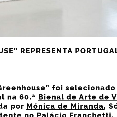
SE” REPRESENTA PORTUGAL
“Greenhouse” foi selecionado
l na 60.ª
Bienal de Arte de 
da por
Mónica de Miranda
, S
tente no Palácio Franchetti,