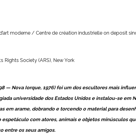
d’art moderne / Centre de création industrielle on deposit s
ts Rights Society (ARS), New York
98 — Nova Iorque, 1976) foi um dos escultores mais influe
iada universidade dos Estados Unidos e instalou-se em 
ras em arame, dobrando e torcendo o material para desenha
io espetáculo com atores, animais e objetos minúsculos q
o entre os seus amigos.