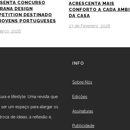
ESENTA CONCURSO
ACRESCENTA MAIS
GRANA DESIGN
CONFORTO A CADA AMB
ETITION DESTINADO
DA CASA
JOVENS PORTUGUESES
23 de Fevereiro, 2026
Março, 2026
INFO
Sobre Nós
Edições
ura e lifestyle. Uma revista que
r ser um espaço para alargar os
Assinaturas
roca de ideias, à reflexão e,
Publicidade