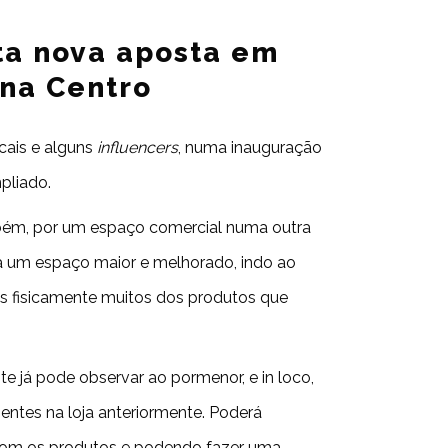
ta nova aposta em
ona Centro
cais e alguns
influencers
, numa inauguração
pliado.
bém, por um espaço comercial numa outra
nta um espaço maior e melhorado, indo ao
os fisicamente muitos dos produtos que
e já pode observar ao pormenor, e in loco,
sentes na loja anteriormente. Poderá
o com os produtos e podendo fazer uma