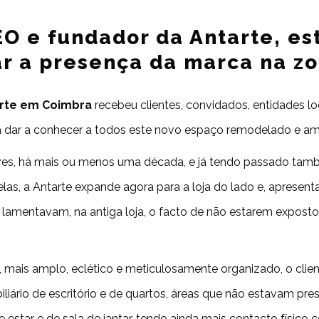
EO e fundador da Antarte, es
r a presença da marca na z
arte em Coimbra
recebeu clientes, convidados, entidades lo
a dar a conhecer a todos este novo espaço remodelado e am
ves, há mais ou menos uma década, e já tendo passado tam
elas, a Antarte expande agora para a loja do lado e, aprese
e lamentavam, na antiga loja, o facto de não estarem expost
mais amplo, eclético e meticulosamente organizado, o client
liário de escritório e de quartos, áreas que não estavam pre
 estar e de sala de jantar, tendo ainda mais contacto físic