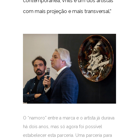
contemporânea, Vhils é um dos artistas
com mais projeção e mais transversal.”
O “namoro” entre a marca e o artista já durava
há dois anos, mas só agora foi possível
estabelecer esta parceria. Uma parceria para